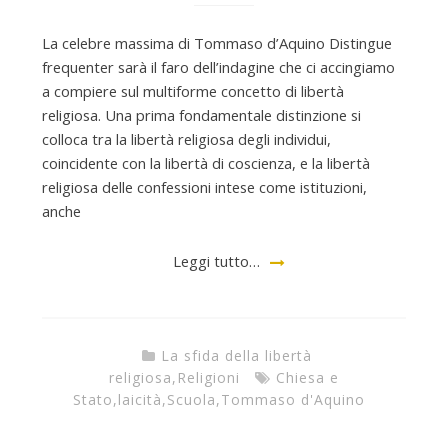
t
La celebre massima di Tommaso d’Aquino Distingue
frequenter sarà il faro dell’indagine che ci accingiamo
a compiere sul multiforme concetto di libertà
a
religiosa. Una prima fondamentale distinzione si
colloca tra la libertà religiosa degli individui,
coincidente con la libertà di coscienza, e la libertà
religiosa delle confessioni intese come istituzioni,
anche
Leggi tutto…
La sfida della libertà
religiosa
,
Religioni
Chiesa e
Stato
,
laicità
,
Scuola
,
Tommaso d'Aquino