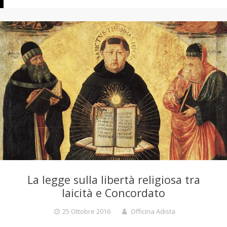
i
n
a
A
d
La legge sulla libertà religiosa tra
i
laicità e Concordato
25 Ottobre 2016
Officina Adista
s