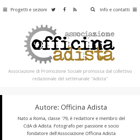
Skip
Ricerca
Progetti e sezioni
Info e contatti
to
per:
content
Associazione di Promozione Sociale promossa dal collettivo
O
redazionale del settimanale "Adista"
ff
Autore:
Officina Adista
i
Nato a Roma, classe '79, è redattore e membro del
CdA di Adista. Fotografo per passione e socio
fondatore dell'Associazione Officina Adista
c